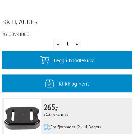
SKID, AUGER
76153V41000
Legg i handlekurv
Klikk og hent
265,-
212,-
eks. mva
Fra fjernlager (2 -14 Dager)