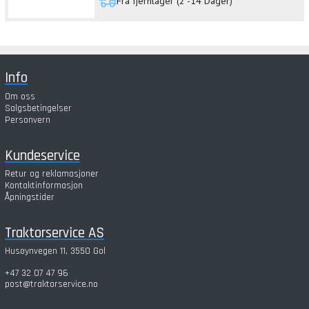
Fra fjernlager (2 -14 Dager)
Info
Om oss
Salgsbetingelser
Personvern
Kundeservice
Retur og reklamasjoner
Kontaktinformasjon
Åpningstider
Traktorservice AS
Husøynvegen 11, 3550 Gol
+47 32 07 47 96
post@traktorservice.no