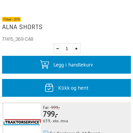
Tilbud:
-
20%
ALNA SHORTS
77415_369-C48
Legg i handlekurv
Klikk og hent
Før
999,-
799,-
639,-
eks. mva