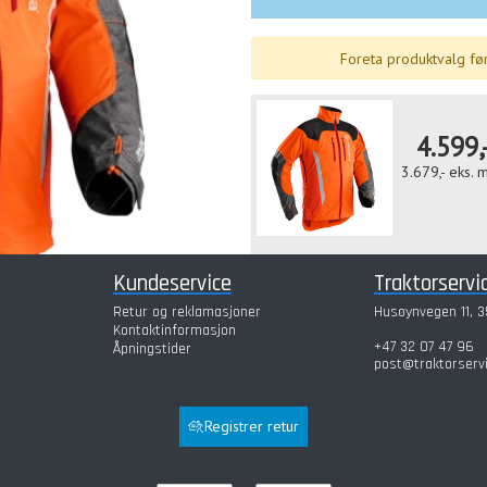
Foreta produktvalg før
4.599,
3.679,-
eks. 
JAKKE TECHNICAL EXTREME S
Kundeservice
Traktorservi
Jakkestørrelse
Retur og reklamasjoner
Husøynvegen 11, 3
Kontaktinformasjon
+47 32 07 47 96
Åpningstider
post@traktorserv
Registrer retur