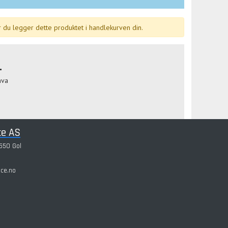
 du legger dette produktet i handlekurven din.
-
mva
46
ce AS
550 Gol
ice.no