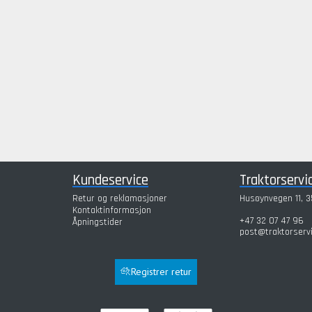
Kundeservice
Traktorservi
Retur og reklamasjoner
Husøynvegen 11, 3
Kontaktinformasjon
+47 32 07 47 96
Åpningstider
post@traktorserv
Registrer retur