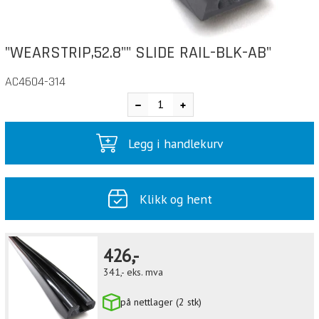
"WEARSTRIP,52.8"" SLIDE RAIL-BLK-AB"
AC4604-314
Legg i handlekurv
Klikk og hent
426,-
341,-
eks. mva
på nettlager (2 stk)