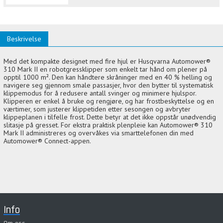
Beskrivelse
Med det kompakte designet med fire hjul er Husqvarna Automower®
310 Mark II en robotgressklipper som enkelt tar hånd om plener på
opptil 1000 m². Den kan håndtere skråninger med en 40 % helling og
navigere seg gjennom smale passasjer, hvor den bytter til systematisk
klippemodus for å redusere antall svinger og minimere hjulspor.
Klipperen er enkel å bruke og rengjøre, og har frostbeskyttelse og en
værtimer, som justerer klippetiden etter sesongen og avbryter
klippeplanen i tilfelle frost. Dette betyr at det ikke oppstår unødvendig
slitasje på gresset. For ekstra praktisk plenpleie kan Automower® 310
Mark II administreres og overvåkes via smarttelefonen din med
Automower® Connect-appen.
Info