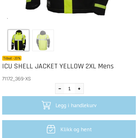
`
Tilbud:
-
20%
ICU SHELL JACKET YELLOW 2XL Mens
71172_369-XS
Legg i handlekurv
Klikk og hent