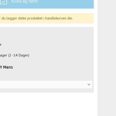
Klikk og hent
 du legger dette produktet i handlekurven din.
a
lager (2 -14 Dager)
VY Mens