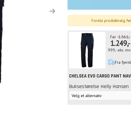
Next
Foreta produktvalg før
Før
1.561,-
1.249,-
999,-
eks. mv
Fra fjern
CHELSEA EVO CARGO PANT NA
Buksestørelse Helly Hansen