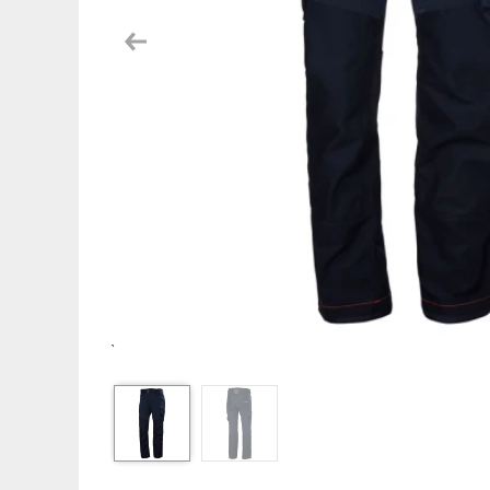
Previous
`