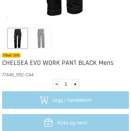
`
Tilbud:
-
20%
CHELSEA EVO WORK PANT BLACK Mens
77446_992-C44
Legg i handlekurv
Klikk og hent