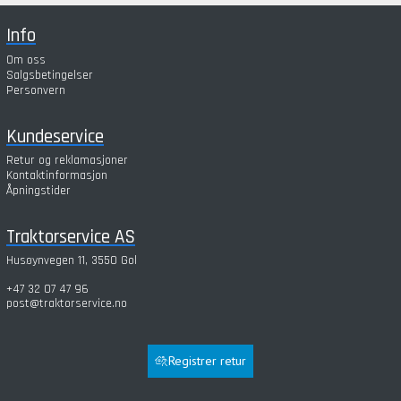
Info
Om oss
Salgsbetingelser
Personvern
Kundeservice
Retur og reklamasjoner
Kontaktinformasjon
Åpningstider
Traktorservice AS
Husøynvegen 11, 3550 Gol
+47 32 07 47 96
post@traktorservice.no
Registrer retur