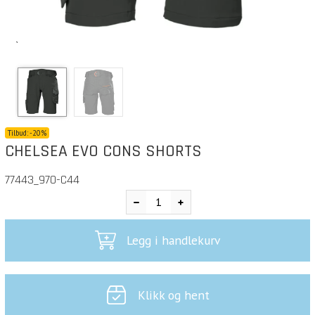
`
Tilbud:
-
20%
CHELSEA EVO CONS SHORTS
77443_970-C44
Legg i handlekurv
Klikk og hent