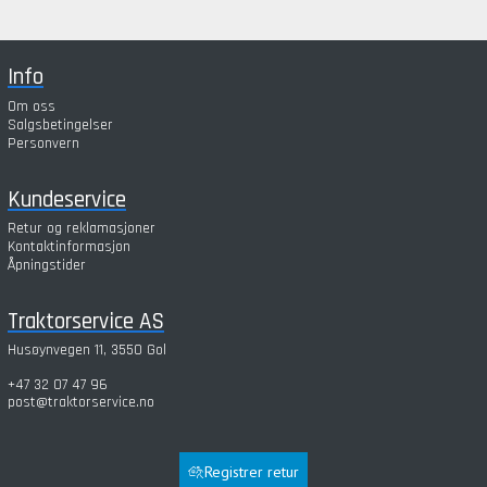
Info
Om oss
Salgsbetingelser
Personvern
Kundeservice
Retur og reklamasjoner
Kontaktinformasjon
Åpningstider
Traktorservice AS
Husøynvegen 11, 3550 Gol
+47 32 07 47 96
post@traktorservice.no
Registrer retur