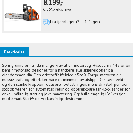
8.199,-
6.559,-
eks. mva
Fra fjernlager (2 -14 Dager)
Beskrivelse
Som grunneier har du mange krav til en motorsag. Husqvarna 445 er en
bensinmotorsag designet for å håndtere alle skjærejobber på
eiendommen din. Den drivstoffeffektive 45cc X-Torq®-motoren gir
massiv kraft, og etterlater bare et minimum av utslipp. Den lave vekten
og den slanke kroppen reduserer belastningen, mens drivstoffpumpen,
stoppbryteren for automatisk retur og opptrekkbare tanklokk sørger for
enkel, pålitelig start og jevn håndtering. Også tilgjengelig i "e"-versjon
med Smart Start® og verktøyfri kjedestrammer