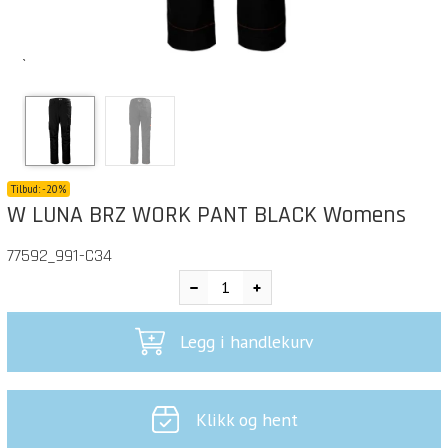
`
Tilbud:
-
20%
W LUNA BRZ WORK PANT BLACK Womens
77592_991-C34
Legg i handlekurv
Klikk og hent